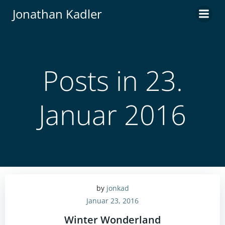
Zum
Jonathan Kadler
Inhalt
springen
Posts in 23.
Januar 2016
by
jonkad
Januar 23, 2016
Winter Wonderland